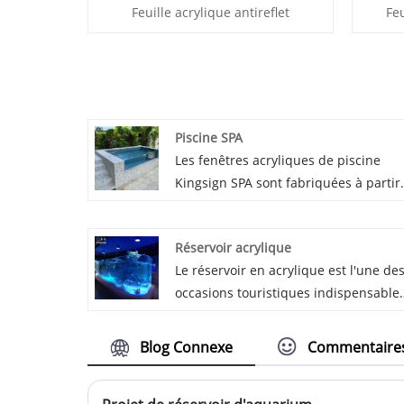
Feuille acrylique antireflet
Feu
Piscine SPA
Les fenêtres acryliques de piscine
Kingsign SPA sont fabriquées à partir
de panneaux acryliques de haute
qualité, grâce à la production de bloc
Réservoir acrylique
moulés et au processus de liaison
Le réservoir en acrylique est l'une de
chimique, la fenêtre est résistante au
occasions touristiques indispensable
UV et avec une transparence pouvant
pour l'aquarium. En raison de sa for
atteindre 93%. Nous garantissons 30
unique et de sa transparence très
ans contre le jaunissement de nos
Blog Connexe
Commentaire
élevée, il peut donner aux gens
fenêtres en acrylique pour piscine SP
l'impression de marcher dans le