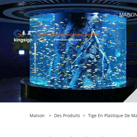
MAISO
Maison
>
Des Produits
>
Tige En Plastique De Ma