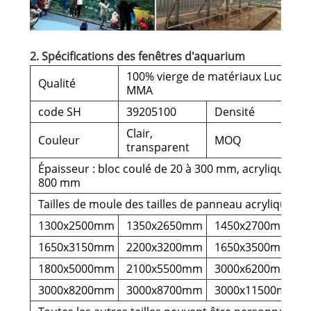
2. Spécifications des fenêtres d'aquarium
100% vierge de matériaux Lucite ou
Qualité
MMA
code SH
39205100
Densité
Clair,
Couleur
MOQ
transparent
Épaisseur : bloc coulé de 20 à 300 mm, acrylique la
800 mm
Tailles de moule des tailles de panneau acrylique :
1300x2500mm
1350x2650mm
1450x2700mm
1650x3150mm
2200x3200mm
1650x3500mm
1800x5000mm
2100x5500mm
3000x6200mm
3000x8200mm
3000x8700mm
3000x11500mm