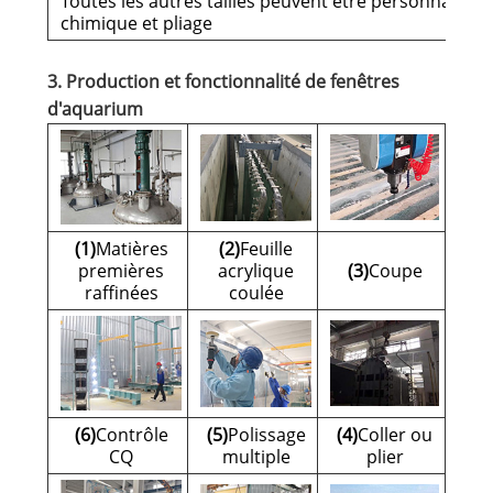
Toutes les autres tailles peuvent être personnalisées
chimique et pliage
3. Production et fonctionnalité de fenêtres
d'aquarium
(1)
Matières
(2)
Feuille
premières
acrylique
(3)
Coupe
raffinées
coulée
(6)
Contrôle
(5)
Polissage
(4)
Coller ou
CQ
multiple
plier