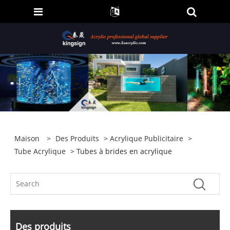
Maison
>
Des Produits
>
Acrylique Publicitaire
>
Tube Acrylique
> Tubes à brides en acrylique
Des produits