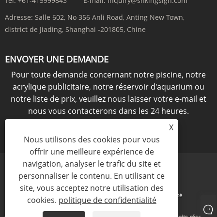
Tél:
+61-415999843
E-mail:
inquiry@shkingsign.com
Adresse:
Salle 602, No 356 Anli Road, Anting New Town,
district de Jiading, Shanghai -201805, Chine
ENVOYER UNE DEMANDE
Pour toute demande concernant notre piscine, notre
acrylique publicitaire, notre réservoir d'aquarium ou
notre liste de prix, veuillez nous laisser votre e-mail et
nous vous contacterons dans les 24 heures.
X
ENQUÊTE MAINTENANT
Nous utilisons des cookies pour vous
offrir une meilleure expérience de
navigation, analyser le trafic du site et
personnaliser le contenu. En utilisant ce
site, vous acceptez notre utilisation des
Links
Sitemap
RSS
XML
politique de confidentialité
cookies.
politique de confidentialité
Copyright © 2021 KINGSIGN INDUSTRY (CHINA) LIMITED Tous droits réservés