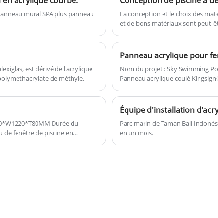
 en acrylique courbé.
de
monde sous-marin, leur permettant de
u.
se fondre dans les poissons dans l'eau.
t panneau mural SPA plus panneau
La conception et le choix des maté
et de bons matériaux sont peut-être
C'est une sorte de sentiment très
merveilleux et particulier. Kingsign
fabrique des feuilles acryliques à
Panneau acrylique pour fen
ultra-haute transparence. Les feuilles
iglas, est dérivé de l'acrylique
Nom du projet : Sky Swimming Pool
acryliques sont placées dans un four
 polyméthacrylate de méthyle.
Panneau acrylique coulé Kingsign®
entièrement automatisé à travers un
moule en fer sur mesure pour un
moulage à haute température. Quels
que soient la taille, le radian et
Parc marin de Taman Bali Indonésie
en un mois.
l'épaisseur, nous pouvons
personnaliser la production, tester et
e
analyser via un logiciel d'analyse par
éléments finis, et fournir aux clients le
n
rapport de recommandation
r.
d'épaisseur le plus fiable et le plus sûr.
La fabrication Kingsign est également