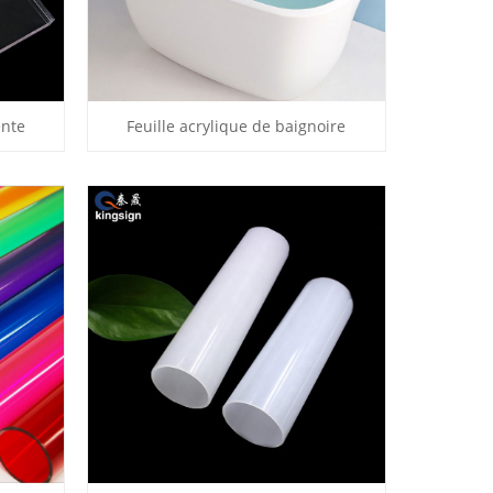
ente
Feuille acrylique de baignoire