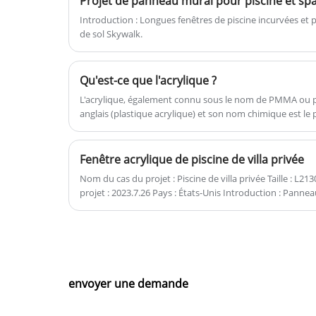
Projet de panneau mural pour piscine et spa
monde sous-marin, leur permettant 
se fondre dans les poissons dans l'ea
Introduction : Longues fenêtres de piscine incurvées e
de sol Skywalk.
C'est une sorte de sentiment très
merveilleux et particulier. Kingsign
fabrique des feuilles acryliques à
Qu'est-ce que l'acrylique ?
ultra-haute transparence. Les feuilles
L'acrylique, également connu sous le nom de PMMA ou plex
acryliques sont placées dans un four
anglais (plastique acrylique) et son nom chimique est le
entièrement automatisé à travers un
moule en fer sur mesure pour un
Fenêtre acrylique de piscine de villa privée
moulage à haute température. Quels
que soient la taille, le radian et
Nom du cas du projet : Piscine de villa privée Taille : L2130*W1220*T80MM Durée du
projet : 2023.7.26 Pays : États-Unis Introduction : Panneau de fenêtre de piscine en
l'épaisseur, nous pouvons
acrylique Kingsign® de 80 mm d'épaisseur
personnaliser la production, tester et
analyser à l'aide d'un logiciel d'analys
par éléments finis, et fournir aux
clients le rapport de recommandatio
envoyer une demande
d'épaisseur le plus fiable et le plus sû
La fabrication Kingsign est également