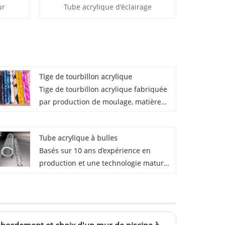
ur
Tube acrylique d'éclairage
Tige de tourbillon acrylique
Tige de tourbillon acrylique fabriquée
par production de moulage, matière
première Mitsubishi 100% vierge.
Différents tourbillons personnalisés et
Tube acrylique à bulles
motifs personnalisés. Il a de bonnes
Basés sur 10 ans d’expérience en
performances de traitement, pour les
production et une technologie mature,
conceptions de décoration et
nous pouvons fabriquer et fournir des
d'artisanat d'art.
tubes acryliques à bulles de haute
qualité. Notre tube acrylique à bulles
de différents diamètres, d'une