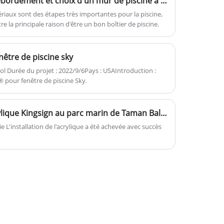
Conception de piscine à débordement et choix d'un mur de piscine à débordement
épaisseur de 8 à 30 mm et de
n'importe quelle longueur. Il pourrait
riaux sont des étapes très importantes pour la piscine,
 la principale raison d'être un bon boîtier de piscine.
être utilisé pour éclairer des colonnes,
un dispositif d'éclairage de décoration.
être de piscine sky
 Durée du projet : 2022/9/6Pays : USAIntroduction :
 pour fenêtre de piscine Sky.
Équipe d'installation d'acrylique Kingsign au parc marin de Taman Bali Indonésie
 L'installation de l'acrylique a été achevée avec succès