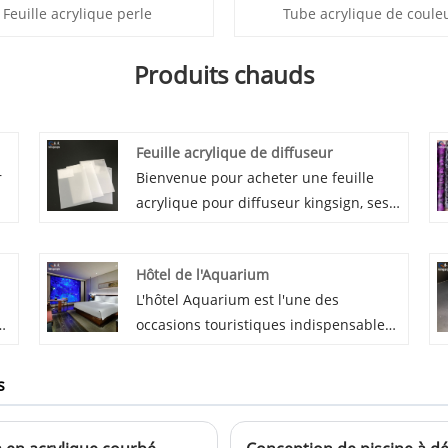
Feuille acrylique perle
Tube acrylique de coule
Produits chauds
Feuille acrylique de diffuseur
r
Bienvenue pour acheter une feuille
acrylique pour diffuseur kingsign, ses
n
matériaux sont du PMMA optique
importé. Diffuseur en feuille acrylique
Hôtel de l'Aquarium
avec résistance aux UV, excellente
L'hôtel Aquarium est l'une des
affection d'éclairage uniforme, pas de
s
occasions touristiques indispensables
jaunissement facile, avec une bonne
me
pour l'aquarium. En raison de sa forme
caractéristique de résistance aux
unique et de sa transparence très
intempéries.
s
élevée, il peut donner aux gens
l'impression de marcher dans le