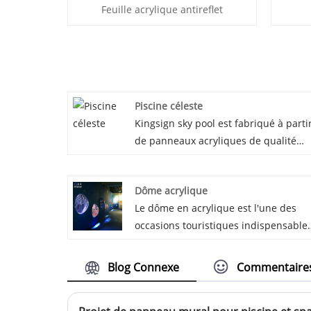
Feuille acrylique antireflet
Piscine céleste
Kingsign sky pool est fabriqué à parti
de panneaux acryliques de qualité
haut de gamme, grâce à la productio
de blocs moulés, la fenêtre est
Dôme acrylique
résistante aux UV et avec une
Le dôme en acrylique est l'une des
transparence pouvant atteindre 93%,
occasions touristiques indispensable
peut voir clairement le sol et les
pour l'aquarium. En raison de sa for
scènes environnantes. Nous
unique et de sa transparence très
garantissons 30 ans non jaunissant
Blog Connexe
Commentaire
élevée, il peut donner aux gens
pour notre sky pool.
l'impression de marcher dans le