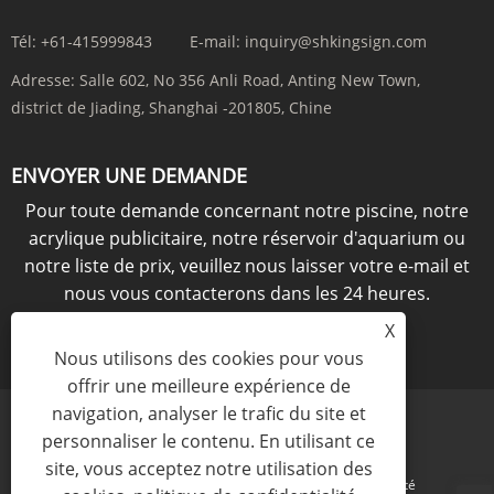
Tél:
+61-415999843
E-mail:
inquiry@shkingsign.com
Adresse:
Salle 602, No 356 Anli Road, Anting New Town,
district de Jiading, Shanghai -201805, Chine
ENVOYER UNE DEMANDE
Pour toute demande concernant notre piscine, notre
acrylique publicitaire, notre réservoir d'aquarium ou
notre liste de prix, veuillez nous laisser votre e-mail et
nous vous contacterons dans les 24 heures.
X
ENQUÊTE MAINTENANT
Nous utilisons des cookies pour vous
offrir une meilleure expérience de
navigation, analyser le trafic du site et
personnaliser le contenu. En utilisant ce
site, vous acceptez notre utilisation des
Links
Sitemap
RSS
XML
politique de confidentialité