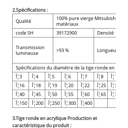
2.Spécifications :
100% pure vierge Mitsubishi MM
Qualité
matériaux
code SH
39172900
Densité
Transmission
>93 %
Longueur
lumineuse
Spécifications du diamètre de la tige ronde en acryli
Î¦3
Î¦4
Î¦5
Î¦6
Î¦7
Î¦8
Î¦10
Î
Î¦16
Î¦18
Î¦19
Î¦20
Î¦22
Î¦25
Î¦30
Î
Î¦40
Î¦45
Î¦50
Î¦55
Î¦60
Î¦65
Î¦70
Î
Î¦150
Î¦200
Î¦250
Î¦300
Î¦400
3.Tige ronde en acrylique Production et
caractéristique du produit :