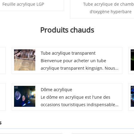
Feuille acrylique LGP
Tube acrylique de chamb
d'oxygène hyperbare
Produits chauds
Tube acrylique transparent
Bienvenue pour acheter un tube
acrylique transparent kingsign. Nous
s
fournissons des tuyaux acryliques
extrudés et coulés transparents. Nos
Dôme acrylique
tubes acryliques transparents sont
Le dôme en acrylique est l'une des
transparents à plus de 93%, avec une
occasions touristiques indispensables
ec
excellente surface brillante solide, une
pour l'aquarium. En raison de sa forme
faible tolérance. Il est largement utilisé
unique et de sa transparence très
pour les aquariums, les chambres
s
élevée, il peut donner aux gens
hyperbares, les toboggans de parcs