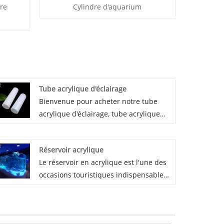
re
Cylindre d'aquarium
Tube acrylique d'éclairage
Bienvenue pour acheter notre tube
acrylique d'éclairage, tube acrylique
diffuseur et acrylique givré pour votre
choix. Ses matières premières sont
Réservoir acrylique
100% Mitsubishi, et avec un contrôle
Le réservoir en acrylique est l'une des
de qualité et des tests stricts, nos
occasions touristiques indispensables
tubes acryliques d'éclairage ont une
pour l'aquarium. En raison de sa forme
bonne affection de diffusion
unique et de sa transparence très
d'éclairage uniforme.
élevée, il peut donner aux gens