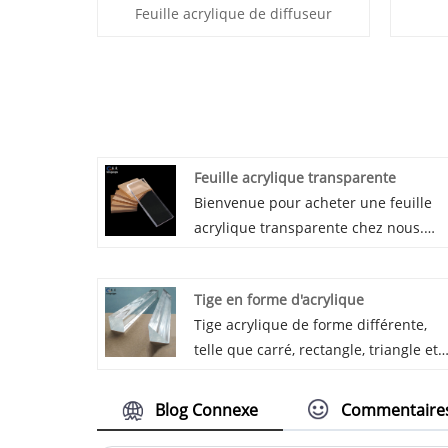
Feuille acrylique de diffuseur
Feuille acrylique transparente
Bienvenue pour acheter une feuille
acrylique transparente chez nous.
Nous fournissons à la fois des feuille
acryliques extrudées et des feuilles
Tige en forme d'acrylique
acryliques coulées, du nouveau
Tige acrylique de forme différente,
Mitsubishi MMA 100% vierge comme
telle que carré, rectangle, triangle et
matières premières, de l'acrylique av
autre forme personnalisée. Aspect
une surface cristalline, de bonnes
limpide, sans impuretés, points noirs,
performances de coupe et de
Blog Connexe
Commentaire
rayures, bulles. En raison de ses
thermoformage, largement utilisées