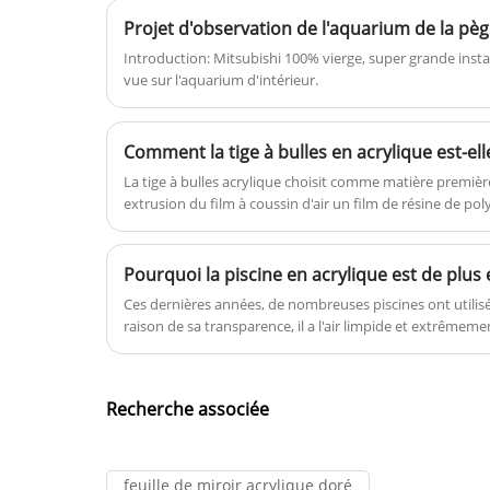
différentes formes, il est largement
pour la publicité et de nombreux
Projet d'observation de l'aquarium de la pè
utilisé dans la décoration
autres domaines.
architecturale, les lampes, les meuble
Introduction: Mitsubishi 100% vierge, super grande insta
vue sur l'aquarium d'intérieur.
etc. Bienvenue pour acheter une tige
en acrylique chez nous.
Comment la tige à bulles en acrylique est-ell
La tige à bulles acrylique choisit comme matière premièr
extrusion du film à coussin d'air un film de résine de po
de la résine doit être compris entre 5 et 8 g/10 min.
Pourquoi la piscine en acrylique est de plus
Ces dernières années, de nombreuses piscines ont utilis
raison de sa transparence, il a l'air limpide et extrêm
par le marché. Par rapport au verre, l'acrylique présen
Recherche associée
feuille de miroir acrylique doré