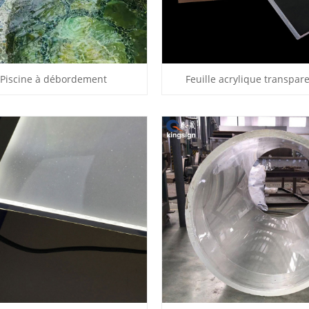
Piscine à débordement
Feuille acrylique transpar