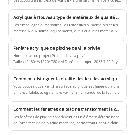
beaucoup d'amis, c'est de voir s'il y a une piscine ; en particulier
production, tester et analyser à l'aide
la piscine acrylique à débordement, on peut tremper dans l'eau
acryliques personnalisés, tels que des
d'un logiciel d'analyse par éléments finis,
pour se rafraîchir, et l'autre est de faire un blockbuster de mode
tubes à brides acryliques, des produits
et fournir aux clients le rapport de
Acrylique â Nouveau type de matériaux de qualité alimentaire
qui étourdit le cercle d'amis ; ces piscines à débordement sont
acryliques OEM selon le dessin de
recommandation d'épaisseur le plus
tout simplement le rêve le plus sensuel de l'été !
Les emballages alimentaires, les ustensiles alimentaires et les
conception du client.
fiable et le plus sûr. La fabrication
matériaux auxiliaires, équipements, outils et autres matériaux et
produits utilisés dans la transformation et la préparation des
Kingsign est également appelée
aliments qui entrent en contact avec les aliments sont
fabrication intelligente.
Fenêtre acrylique de piscine de villa privée
collectivement appelés matériaux en contact avec les aliments
(FCM).
Nom du cas du projet : Piscine de villa privée
Taille : L2130*W1220*T80MM Durée du projet : 2023.7.26 Pays :
États-Unis Introduction : Panneau de fenêtre de piscine en
acrylique Kingsign® de 80 mm d'épaisseur
Comment distinguer la qualité des feuilles acryliques?
Vous pouvez observer si la surface acrylique est fanée ou a une
brillance faible, et également vérifier si le manuel de la feuille
acrylique est cohérent avec le matériau réel, déterminant ainsi
s'il s'agit d'un matériau légitime.
Comment les fenêtres de piscine transforment la conception et la sécurité de la piscine ?
Les fenêtres de piscine sont devenues un élément déterminant
de l’architecture de piscine moderne, permettant une vue claire
sous l’eau tout en améliorant la sécurité, la durabilité et l’attrait
visuel. Cet article fournit un aperçu complet du fonctionnement