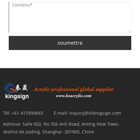
soumettre
Tél:
+61-415999843
E-mail:
inquiry@shkingsign.com
Adresse:
Salle 602, No 356 Anli Road, Anting New Town,
district de Jiading, Shanghai -201805, Chine