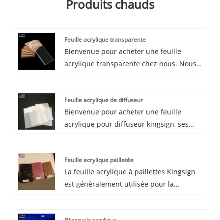
Produits chauds
Feuille acrylique transparente
Bienvenue pour acheter une feuille
acrylique transparente chez nous. Nous
fournissons à la fois des feuilles
acryliques extrudées et des feuilles
Feuille acrylique de diffuseur
acryliques coulées, du nouveau
Bienvenue pour acheter une feuille
Mitsubishi MMA 100% vierge comme
acrylique pour diffuseur kingsign, ses
matières premières, de l'acrylique avec
matériaux sont du PMMA optique
une surface cristalline, de bonnes
importé. Diffuseur en feuille acrylique
performances de coupe et de
Feuille acrylique pailletée
avec résistance aux UV, excellente
thermoformage, largement utilisées pour
La feuille acrylique à paillettes Kingsign
affection d'éclairage uniforme, pas de
la publicité et de nombreux autres
est généralement utilisée pour la
jaunissement facile, avec une bonne
domaines.
signalisation publicitaire, l'artisanat, la
caractéristique de résistance aux
décoration, l'affichage. L'avantage des
intempéries.