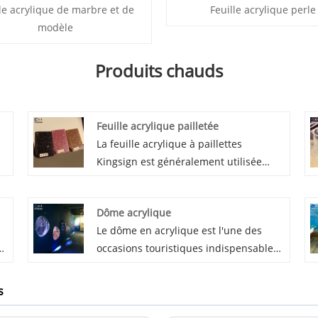
lle acrylique de marbre et de
Feuille acrylique perle
modèle
Produits chauds
Feuille acrylique pailletée
La feuille acrylique à paillettes
Kingsign est généralement utilisée
r
pour la signalisation publicitaire,
et
l'artisanat, la décoration, l'affichage.
Dôme acrylique
L'avantage des produits acryliques
Le dôme en acrylique est l'une des
é
Kingsign est que nous utilisons de
s
occasions touristiques indispensables
nouveaux matériaux Mitsubishi MMA
me
pour l'aquarium. En raison de sa forme
100% importés, pour garantir une
unique et de sa transparence très
e
bonne performance de traitement,
s
élevée, il peut donner aux gens
aucune tolérance de couleur, un