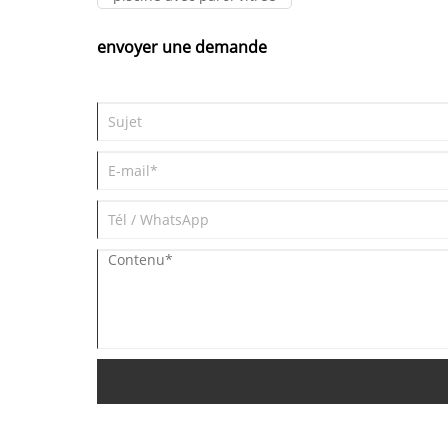
La fabrication Kingsign est également
appelée fabrication intelligente.
envoyer une demande