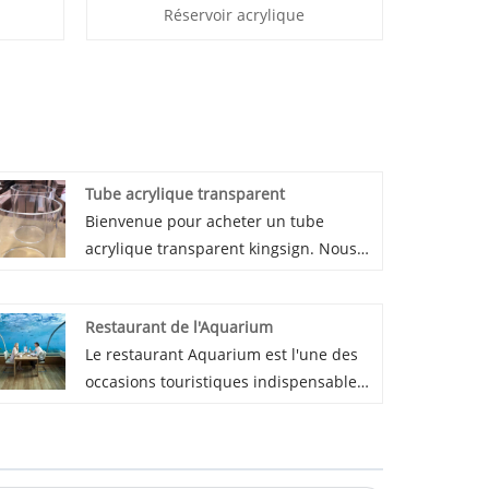
Réservoir acrylique
Tube acrylique transparent
Bienvenue pour acheter un tube
acrylique transparent kingsign. Nous
fournissons des tuyaux acryliques
extrudés et coulés transparents. Nos
Restaurant de l'Aquarium
tubes acryliques transparents sont
Le restaurant Aquarium est l'une des
transparents à plus de 93%, avec une
occasions touristiques indispensables
excellente surface brillante solide, une
pour l'aquarium. En raison de sa forme
faible tolérance. Il est largement utilisé
unique et de sa transparence très
pour les aquariums, les chambres
élevée, il peut donner aux gens
hyperbares, les toboggans de parcs