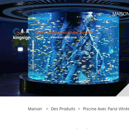
MAISO
Maison
>
Des Produits
>
Piscine Avec Paroi Vitré