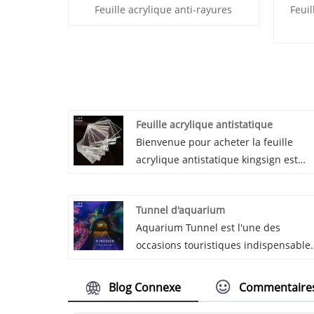
Feuille acrylique anti-rayures
Feui
Feuille acrylique antistatique
Bienvenue pour acheter la feuille
acrylique antistatique kingsign est
généralement utilisée pour le diviseu
sans poussière, la microélectronique 
Tunnel d'aquarium
les semi-conducteurs. La feuille
Aquarium Tunnel est l'une des
acrylique antistatique a une résistivit
occasions touristiques indispensable
de surface de 106 à 108 ™ et une
pour l'aquarium. En raison de sa for
longue durée de vie antistatique,
unique et de sa transparence très
ignifuge et une bonne transmission d
Blog Connexe
Commentaire
élevée, il peut donner aux gens
la lumière.