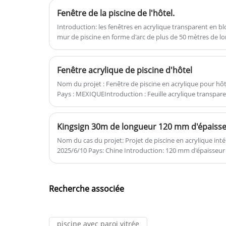
l'impression de marcher dans le
Fenêtre de la piscine de l'hôtel.
monde sous-marin, leur permettant 
se fondre dans les poissons dans l'ea
Introduction: les fenêtres en acrylique transparent en bl
mur de piscine en forme d'arc de plus de 50 mètres de lon
C'est une sorte de sentiment très
merveilleux et particulier. Kingsign
fabrique des feuilles acryliques à
Fenêtre acrylique de piscine d'hôtel
ultra-haute transparence. Les feuilles
Nom du projet : Fenêtre de piscine en acrylique pour hôt
acryliques sont placées dans un four
Pays : MEXIQUEIntroduction : Feuille acrylique transpar
entièrement automatisé à travers un
piscine
moule en fer sur mesure pour un
Kingsign 30m de longueur 120 mm d'épaiss
moulage à haute température. Quels
que soient la taille, le radian et
Nom du cas du projet: Projet de piscine en acrylique intérieur Temps de cas du
2025/6/10 Pays: Chine Introduction: 120 mm d'épaisseur et panneau acrylique de 30 m de
l'épaisseur, nous pouvons
longueur pour la fenêtre de la piscine.
personnaliser la production, tester et
analyser à l'aide d'un logiciel d'analys
Recherche associée
par éléments finis, et fournir aux
clients le rapport de recommandatio
d'épaisseur le plus fiable et le plus sû
piscine avec paroi vitrée