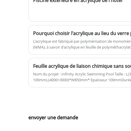
Piscine extérieure en acrylique de l'hôtel
a une qualité différente pour répond
aux exigences et au budget
particuliers des clients.
L'acrylique est fabriqué par polymérisation de monomè
(MMA), à savoir d'acrylique en feuille de polyméthacryla
traité par un procédé spécial a la réputation de "Plastic Q
propriétés physiques de l'acrylique déterminent la base 
matériaux de piscine transparents.
Feuille acrylique de liaison chimique sans s
Nom du projet : Infinity Acrylic Swimming Pool Taille 
100mmL(4000+3000)*W850mm* Epaisseur 100mmDurée du
USAIntroduction : Kingsign® longueur 11100mm feuille de
envoyer une demande