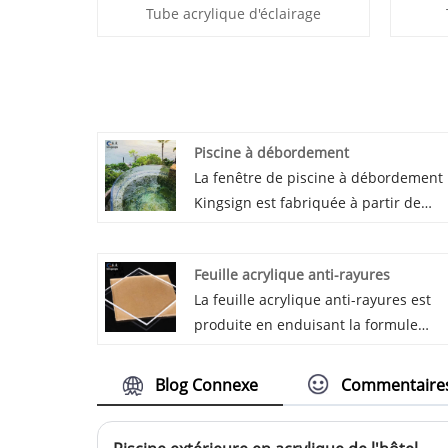
Tube acrylique d'éclairage
Piscine à débordement
La fenêtre de piscine à débordement
Kingsign est fabriquée à partir de
panneaux acryliques chinois de haut
qualité, grâce à la production de bloc
Feuille acrylique anti-rayures
moulés, la fenêtre de la piscine est
La feuille acrylique anti-rayures est
résistante aux UV et avec une
produite en enduisant la formule
transparence atteignant 93%. Nous
spéciale kingsign sur la surface de la
garantissons 30 ans non jaunissemen
feuille acrylique. L'épaisseur de la
pour notre piscine à débordement.
Blog Connexe
Commentaire
feuille acrylique anti-rayures peut êtr
de 1 à 20 mm et la dureté de la surfa