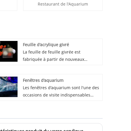
Restaurant de l'Aquarium
Feuille d'acrylique givré
La feuille de feuille givrée est
fabriquée à partir de nouveaux
matériaux Mitsubishi 100% vierges,
pendant la production de moulage, et
Fenêtres d'aquarium
a fini la feuille acrylique givrée à
Les fenêtres d'aquarium sont l'une des
surface unique et la feuille acrylique
occasions de visite indispensables
givrée double face. La feuille acrylique
pour l'aquarium. En raison de sa
givrée est principalement utilisée pour
transparence très élevée, il est très
l'affichage, l'éclairage, la décoration.
clair de voir les poissons vivre, jouer
avec les poissons, découvrir le mystère