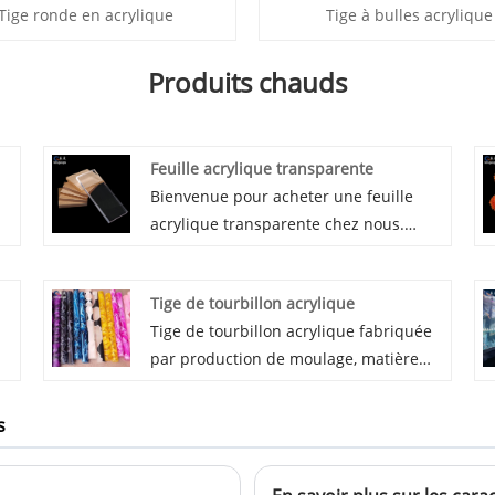
Tige ronde en acrylique
Tige à bulles acrylique
Produits chauds
Feuille acrylique transparente
Bienvenue pour acheter une feuille
acrylique transparente chez nous.
e
Nous fournissons à la fois des feuilles
s
acryliques extrudées et des feuilles
Tige de tourbillon acrylique
acryliques coulées, du nouveau
Tige de tourbillon acrylique fabriquée
Mitsubishi MMA 100% vierge comme
par production de moulage, matière
matières premières, de l'acrylique avec
première Mitsubishi 100% vierge.
t
une surface cristalline, de bonnes
Différents tourbillons personnalisés et
performances de coupe et de
s
e
motifs personnalisés. Il a de bonnes
thermoformage, largement utilisées
ce
performances de traitement, pour les
pour la publicité et de nombreux