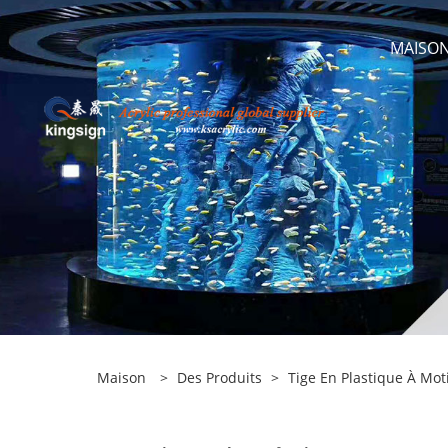
MAISO
Maison
>
Des Produits
>
Tige En Plastique À Moti