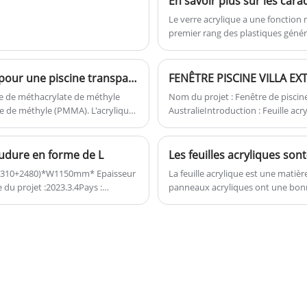
En savoir plus sur les cara
re
conceptions de décoration et
autres domaines.
d'artisanat d'art.
Le verre acrylique a une fonction 
premier rang des plastiques géné
Pourquoi choisir l'acrylique au lieu du verre pour une piscine transparente ?
FENÊTRE PISCINE VILLA EX
re de méthacrylate de méthyle
Nom du projet : Fenêtre de piscine
te de méthyle (PMMA). L'acrylique
AustralieIntroduction : Feuille ac
ueen" et "Plastic Crystal", les
piscine
comme le meilleur choix pour les
oudure en forme de L
Les feuilles acryliques sont
: L(3310+2480)*W1150mm* Epaisseur
La feuille acrylique est une matièr
 projet :2023.3.4Pays :
panneaux acryliques ont une bonne
 fenêtre de piscine en acrylique
par les acides et les alcalis et ont
organiques. De plus, les panneaux
transparence et de bons effets visu
construction, l'ameublement, l'éc
acryliques présentent également ce
l'usure, une facilité de rayure et 