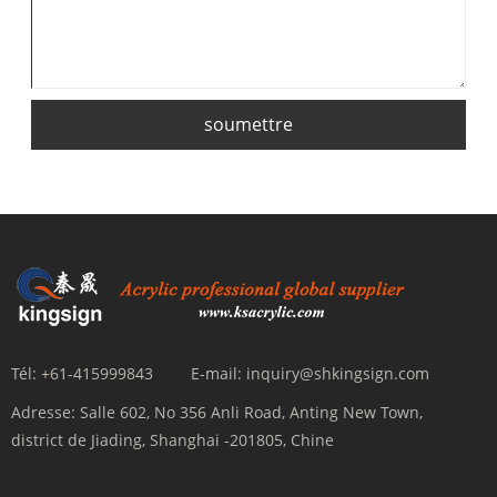
soumettre
Tél:
+61-415999843
E-mail:
inquiry@shkingsign.com
Adresse:
Salle 602, No 356 Anli Road, Anting New Town,
district de Jiading, Shanghai -201805, Chine