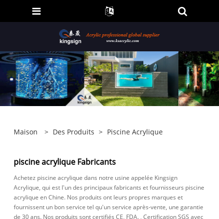
Maison
>
Des Produits
>
Piscine Acrylique
piscine acrylique Fabricants
Achetez piscine acrylique dans notre usine appelée Kingsign
Acrylique, qui est l'un des principaux fabricants et fournisseurs piscine
acrylique en Chine. Nos produits ont leurs propres marques et
fournissent un bon service tel qu'un service après-vente, une garantie
de 30 ans. Nos produits sont certifiés CE, FDA. , Certification SGS avec