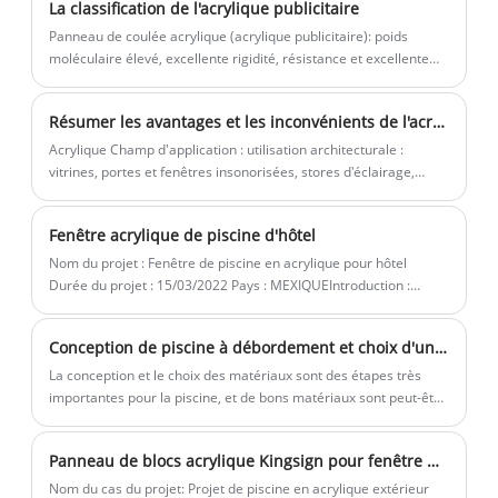
La classification de l'acrylique publicitaire
à ultra-haute transparence. Les feuilles
Panneau de coulée acrylique (acrylique publicitaire): poids
acryliques sont placées dans un four
moléculaire élevé, excellente rigidité, résistance et excellente
entièrement automatisé à travers un
résistance chimique. Ce type de plaque se caractérise par un
traitement par petits lots, une flexibilité incomparable dans le
moule en fer sur mesure pour un
Résumer les avantages et les inconvénients de l'acrylique
système de couleurs et l'effet de texture de surface, des
moulage à haute température. Quels que
spécifications de produit complètes et adaptées à divers usages
Acrylique Champ d'application : utilisation architecturale :
soient la taille, le radian et l'épaisseur,
spéciaux.
vitrines, portes et fenêtres insonorisées, stores d'éclairage,
nous pouvons personnaliser la
cabines téléphoniques, etc. Utilisation publicitaire : caissons
lumineux, enseignes, enseignes, présentoirs, etc. Utilisation
production, tester et analyser à l'aide
Fenêtre acrylique de piscine d'hôtel
transport : trains, voitures et autres véhicules portes et fenêtres
d'un logiciel d'analyse par éléments finis,
, etc. Usage médical : couveuses, divers appareils médicaux
Nom du projet : Fenêtre de piscine en acrylique pour hôtel
et fournir aux clients le rapport de
chirurgicaux Fournitures civiles : sanitaires, artisanat,
Durée du projet : 15/03/2022 Pays : MEXIQUEIntroduction :
recommandation d'épaisseur le plus
cosmétiques, attaches, aquariums, etc.
Feuille acrylique transparente Kingsign® pour fenêtre de piscine
fiable et le plus sûr. La fabrication
Conception de piscine à débordement et choix d'un mur de piscine à débordement
Kingsign est également appelée
La conception et le choix des matériaux sont des étapes très
fabrication intelligente.
importantes pour la piscine, et de bons matériaux sont peut-être
la principale raison d'être un bon boîtier de piscine.
Panneau de blocs acrylique Kingsign pour fenêtre de piscine
Nom du cas du projet: Projet de piscine en acrylique extérieur