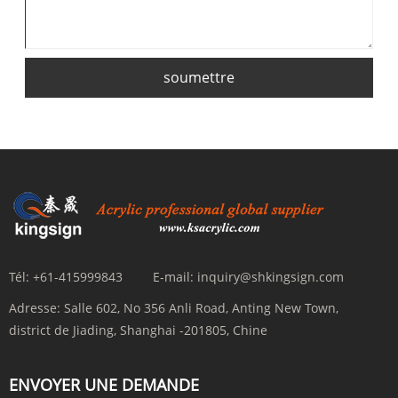
soumettre
Tél:
+61-415999843
E-mail:
inquiry@shkingsign.com
Adresse:
Salle 602, No 356 Anli Road, Anting New Town,
district de Jiading, Shanghai -201805, Chine
ENVOYER UNE DEMANDE