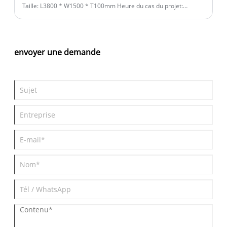
Taille: L3800 * W1500 * T100mm Heure du cas du projet:
2025/6/20 Pays: Royaume-Uni INTRODUCTION: Panneau
acrylique de 100 mm d'épaisseur pour la fenêtre de la piscine.
envoyer une demande