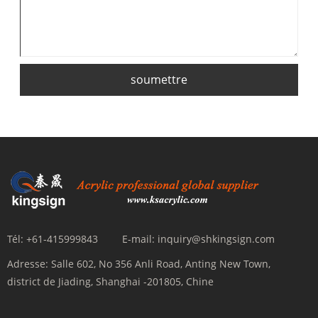
soumettre
Tél:
+61-415999843
E-mail:
inquiry@shkingsign.com
Adresse:
Salle 602, No 356 Anli Road, Anting New Town,
district de Jiading, Shanghai -201805, Chine