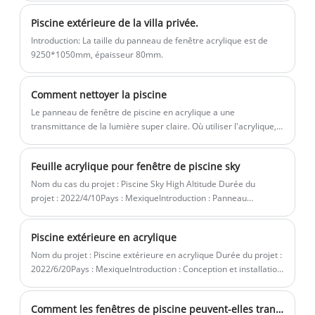
d'un logiciel d'analyse par éléments finis,
d'éclairage de décoration.
placées dans un four entièrement
et fournir aux clients le rapport de
Piscine extérieure de la villa privée.
automatisé à travers un moule en fer sur
recommandation d'épaisseur le plus
Introduction: La taille du panneau de fenêtre acrylique est de
mesure pour un moulage à haute
fiable et le plus sûr. La fabrication
9250*1050mm, épaisseur 80mm.
température. Quels que soient la taille, le
Kingsign est également appelée
radian et l'épaisseur, nous pouvons
fabrication intelligente.
Comment nettoyer la piscine
personnaliser la production, tester et
Le panneau de fenêtre de piscine en acrylique a une
analyser à l'aide d'un logiciel d'analyse
transmittance de la lumière super claire. Où utiliser l'acrylique, il
par éléments finis, et fournir aux clients
n'y a pas de limites, une paroi latérale/inférieure partielle et
entière, ou une paroi latérale combinée, ou un cadre de piscine
le rapport de recommandation
Feuille acrylique pour fenêtre de piscine sky
entier, nous pouvons le fabriquer selon votre conception. Nous
d'épaisseur le plus fiable et le plus sûr.
produisons des panneaux de fenêtre de piscine en acrylique
Nom du cas du projet : Piscine Sky High Altitude Durée du
La fabrication Kingsign est également
avec un processus de coulée unique, avec une forte résistance
projet : 2022/4/10Pays : MexiqueIntroduction : Panneau
appelée fabrication intelligente.
aux chocs et une résistance aux UV, pouvant résister aux
acrylique coulé transparent Kingsign® pour fenêtre de piscine
intempéries et aux tests de temps.
Sky
Piscine extérieure en acrylique
Nom du projet : Piscine extérieure en acrylique Durée du projet :
2022/6/20Pays : MexiqueIntroduction : Conception et installation
de plaques acryliques en bloc coulé Kingsign® comme fenêtres
de piscine.
Comment les fenêtres de piscine peuvent-elles transformer votre piscine en un superbe élément architectural ?