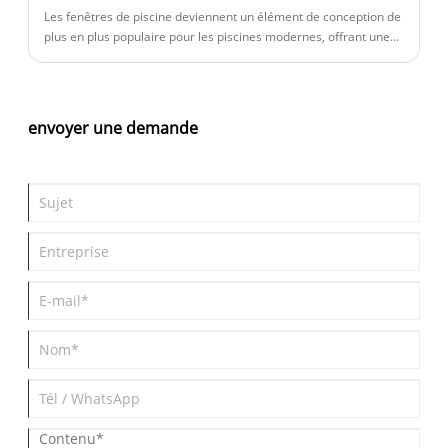
Les fenêtres de piscine deviennent un élément de conception de
plus en plus populaire pour les piscines modernes, offrant une
combinaison unique d’esthétique, de fonctionnalité et de valeur
technique. Une fenêtre de piscine bien conçue peut créer une
expérience de visualisation sous-marine luxueuse, améliorer la
visibilité naturelle et ajouter un point fort architectural distinctif
envoyer une demande
aux projets de natation résidentiels, commerciaux et hôteliers.