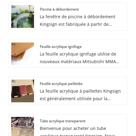
Piscine à débordement
La fenêtre de piscine à débordement
Kingsign est fabriquée à partir de
panneaux acryliques chinois de haute
qualité, grâce à la production de blocs
Feuille acrylique ignifuge
moulés, la fenêtre de la piscine est
La feuille acrylique ignifuge utilise de
résistante aux UV et avec une
nouveaux matériaux Mitsubishi MMA
transparence atteignant 93%. Nous
100% purs, sa qualité ignifuge est UL94:
garantissons 30 ans non jaunissement
V0. En raison d'une bonne transparence
pour notre piscine à débordement.
Feuille acrylique pailletée
et d'un poids léger, d'une bonne
La feuille acrylique à paillettes Kingsign
résistance aux chocs, la feuille acrylique
est généralement utilisée pour la
ignifuge est généralement utilisée pour
signalisation publicitaire, l'artisanat, la
la décoration, la construction et les
décoration, l'affichage. L'avantage des
installations publiques, la publicité pour
Tube acrylique transparent
produits acryliques Kingsign est que
atteindre les exigences en matière
Bienvenue pour acheter un tube
nous utilisons de nouveaux matériaux
d'ignifugation.
acrylique transparent kingsign. Nous