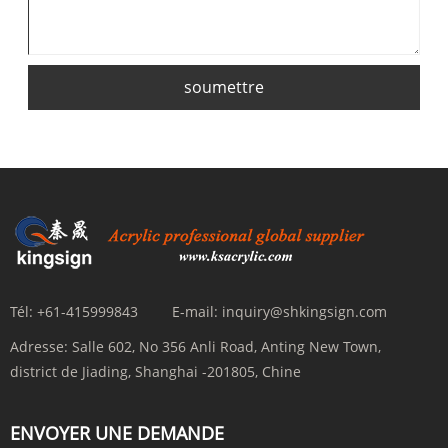
soumettre
Tél:
+61-415999843
E-mail:
inquiry@shkingsign.com
Adresse:
Salle 602, No 356 Anli Road, Anting New Town,
district de Jiading, Shanghai -201805, Chine
ENVOYER UNE DEMANDE