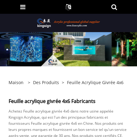
Maison
>
Des Produits
>
Feuille Acrylique Givrée 4x6
Feuille acrylique givrée 4x6 Fabricants
Achetez Feuille acrylique givrée 4x6 dans notre usine appelée
Kingsign Acrylique, qui est l'un des principaux fabricants et
fournisseurs Feuille acrylique givrée 4x6 en Chine. Nos produits ont
leurs propres marques et fournissent un bon service tel qu'un service
après-vente, une garantie de 30 ans. Nos produits sont certifiés CE,