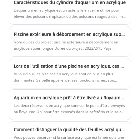
Caractéristiques du cylindre d'aquarium en acrylique
longue période, il ne changera pas ses performances. Il a de
à ultra-haute transparence. Les feuilles
soient la taille, le radian et l'épaisseur,
bonnes performances anti-âge et peut être utilisé en toute
L'aquarium en acrylique est un ustensile en verre utilisé pour
acryliques sont placées dans un four
nous pouvons personnaliser la
sécurité à l'extérieur. Il peut garantir aucun jaunissement
élever des poissons tropicaux ou des poissons rouges à des fins
pendant 15 ans. .
entièrement automatisé à travers un
ornementales. C'est un récipient à usage ornemental et
production, tester et analyser à l'aide
spécialement pour garder des animaux et des plantes
moule en fer sur mesure pour un
d'un logiciel d'analyse par éléments finis,
Piscine extérieure à débordement en acrylique super longue
aquatiques.
moulage à haute température. Quels que
et fournir aux clients le rapport de
Nom du cas du projet : piscine extérieure à débordement en
soient la taille, le radian et l'épaisseur,
recommandation d'épaisseur le plus
acrylique super longue Durée du projet : 2022/2/15 Pays :
nous pouvons personnaliser la
fiable et le plus sûr. La fabrication
Émirats arabes unis
production, tester et analyser à l'aide
Kingsign est également appelée
Lors de l'utilisation d'une piscine en acrylique, ces problèmes ne peuvent être ignorés !
d'un logiciel d'analyse par éléments finis,
fabrication intelligente.
Aujourd'hui, les piscines en acrylique sont de plus en plus
et fournir aux clients le rapport de
dominantes. Sa belle apparence, ses fonctions riches, son
recommandation d'épaisseur le plus
installation simple, sa facilité d'utilisation et d'autres avantages,
fiable et le plus sûr. La fabrication
les constructeurs de piscines ont choisi d'utiliser des matériaux
Aquarium en acrylique prêt à être livré au Royaume-Uni
acryliques pour faire la piscine. Alors maintenant, le problème
Kingsign est également appelée
apparaît également, dans l'utilisation du matériau acrylique de
Les deux réservoirs en acrylique sont sur le point d'être envoyés
fabrication intelligente.
la piscine, faut-il prêter attention à certains problèmes?
au Royaume-Uni pour être exposés dans la cafétéria et le salon
de l'hôtel. Nous attendons avec impatience l'effet final après
avoir ajouté de l'eau, des coraux et des poissons.
Comment distinguer la qualité des feuilles acryliques?
Vous pouvez observer si la surface acrylique est fanée ou a une