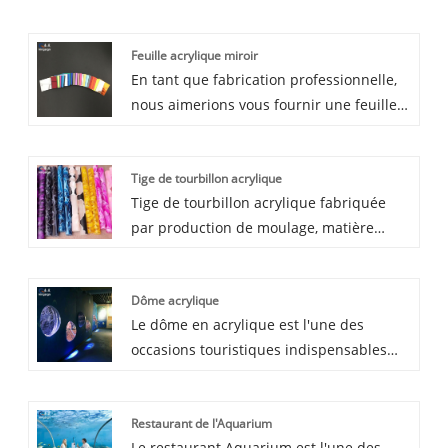
Feuille acrylique miroir
En tant que fabrication professionnelle,
nous aimerions vous fournir une feuille
acrylique miroir. Et nous vous offrirons le
meilleur service après-vente et une
Tige de tourbillon acrylique
livraison rapide.
Tige de tourbillon acrylique fabriquée
par production de moulage, matière
première Mitsubishi 100% vierge.
Différents tourbillons personnalisés et
Dôme acrylique
motifs personnalisés. Il a de bonnes
Le dôme en acrylique est l'une des
performances de traitement, pour les
occasions touristiques indispensables
conceptions de décoration et d'artisanat
pour l'aquarium. En raison de sa forme
d'art.
unique et de sa transparence très élevée,
Restaurant de l'Aquarium
il peut donner aux gens l'impression de
Le restaurant Aquarium est l'une des