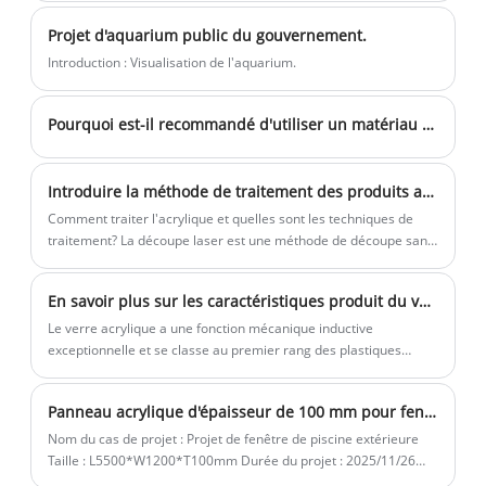
d'un logiciel d'analyse par éléments finis,
fabrication intelligente.
tubes à brides acryliques, des produits
moulage à haute température. Quels que
et fournir aux clients le rapport de
Projet d'aquarium public du gouvernement.
acryliques OEM selon le dessin de
soient la taille, le radian et l'épaisseur,
recommandation d'épaisseur le plus
Introduction : Visualisation de l'aquarium.
conception du client.
nous pouvons personnaliser la
fiable et le plus sûr. La fabrication
production, tester et analyser via un
Kingsign est également appelée
Pourquoi est-il recommandé d'utiliser un matériau acrylique pour les aquariums de fortune à grande échelle ?
logiciel d'analyse par éléments finis, et
fabrication intelligente.
fournir aux clients le rapport de
recommandation d'épaisseur le plus
Introduire la méthode de traitement des produits acryliques
fiable et le plus sûr. La fabrication
Comment traiter l'acrylique et quelles sont les techniques de
traitement? La découpe laser est une méthode de découpe sans
Kingsign est également appelée
contact. L'acrylique découpé au laser peut couper l'acrylique en
fabrication intelligente.
différentes formes à volonté. Il peut couper des personnages,
En savoir plus sur les caractéristiques produit du verre acrylique
des images et peut être utilisé pour des meubles, etc.
L'utilisation de la découpe au laser pour démarrer peut utiliser
Le verre acrylique a une fonction mécanique inductive
l'acrylique pour créer divers logos, y compris des images en
exceptionnelle et se classe au premier rang des plastiques
désordre, etc., ce qui a un rôle et une orientation très importants
généraux.
dans l'industrie de la publicité. La découpe de l'acrylique est le
Panneau acrylique d'épaisseur de 100 mm pour fenêtre de piscine extérieure
processus le plus courant dans l'utilisation de la découpe au
laser et du tournage de l'acrylique.
Nom du cas de projet : Projet de fenêtre de piscine extérieure
Taille : L5500*W1200*T100mm Durée du projet : 2025/11/26
Pays : Costa Rica Introduction : Panneau acrylique de 100 mm