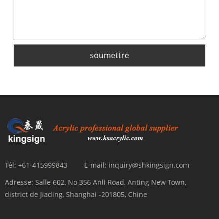
soumettre
Tél:
+61-415999843
E-mail:
inquiry@shkingsign.com
Adresse:
Salle 602, No 356 Anli Road, Anting New Town,
district de Jiading, Shanghai -201805, Chine