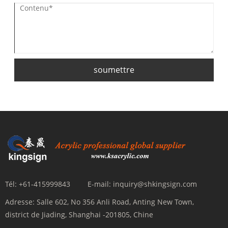
soumettre
Tél:
+61-415999843
E-mail:
inquiry@shkingsign.com
Adresse:
Salle 602, No 356 Anli Road, Anting New Town,
district de Jiading, Shanghai -201805, Chine