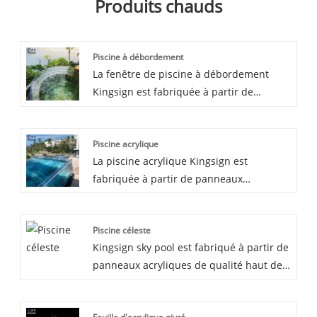
Produits chauds
Piscine à débordement
La fenêtre de piscine à débordement
Kingsign est fabriquée à partir de
panneaux acryliques chinois de haute
qualité, grâce à la production de blocs
Piscine acrylique
moulés, la fenêtre de la piscine est
La piscine acrylique Kingsign est
résistante aux UV et avec une
fabriquée à partir de panneaux
transparence atteignant 93%. Nous
acryliques de haut niveau de Chine,
garantissons 30 ans non jaunissement
grâce à la production de blocs moulés et
pour notre piscine à débordement.
Piscine céleste
à un excellent processus de liaison
Kingsign sky pool est fabriqué à partir de
chimique, la fenêtre de la piscine est
panneaux acryliques de qualité haut de
solide et offre une bonne transparence
gamme, grâce à la production de blocs
(93%). Nous garantissons 30 ans contre le
moulés, la fenêtre est résistante aux UV
jaunissement de notre piscine acrylique.