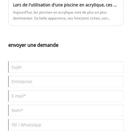
Lors de l'utilisation d'une piscine en acrylique, ces problèmes ne peuvent être ignorés !
Aujourd'hui, les piscines en acrylique sont de plus en plus
dominantes. Sa belle apparence, ses fonctions riches, son
installation simple, sa facilité d'utilisation et d'autres avantages,
les constructeurs de piscines ont choisi d'utiliser des matériaux
acryliques pour faire la piscine. Alors maintenant, le problème
apparaît également, dans l'utilisation du matériau acrylique de
envoyer une demande
la piscine, faut-il prêter attention à certains problèmes?