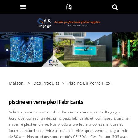
Maison
>
Des Produits
>
Piscine En Verre Plexi
piscine en verre plexi Fabricants
Achetez piscine en verre plexi dans notre usine appelée Kingsign
Acrylique, qui est l'un des principaux fabricants et fournisseurs piscine
en verre plexi en Chine. Nos produits ont leurs propres marques et
fournissent un bon service tel qu'un service après-vente, une garantie
de 30 ans. Nos produits sont certifiés CE, FDA. , Certification SGS avec