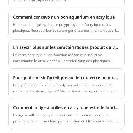
3360*740mm, épaisseur 50mm.
acryliques à ultra-haute transparence.
Quelles que soient les tailles, les radians
Comment concevoir un bon aquarium en acrylique
et l'épaisseur, nous pouvons
Bien que le polyéthylène, le polypropylène, l'acrylique et les
personnaliser la production, tester et
plastiques fluorocarbonés soient généralement non toxiques, le
analyser via un logiciel d'analyse par
matériau de base le plus sûr peut être le verre. La fibre de verre
a été largement utilisée. S'il est correctement préparé, il n'est
éléments finis, et fournir aux clients le
En savoir plus sur les caractéristiques produit du verre acrylique
pas toxique. Les adhésifs pour l'étanchéité comprennent la
rapport de recommandation d'épaisseur
résine époxy, le chlorure de polyvinyle, le caoutchouc de silicone
Le verre acrylique a une fonction mécanique inductive
le plus fiable et le plus sûr. La fabrication
(à l'exception de certains produits de couleur) et le néoprène.
exceptionnelle et se classe au premier rang des plastiques
Kingsign est également appelée
Les métaux ne sont généralement pas utilisés, en particulier
généraux.
dans l'eau de mer, qui est très corrosive. Cependant, l'acier
fabrication intelligente.
Pourquoi choisir l'acrylique au lieu du verre pour une piscine transparente ?
inoxydable est souvent utilisé en raison de sa faible toxicité, en
particulier dans les usines d'eau douce.
L'acrylique est fabriqué par polymérisation de monomère de
méthacrylate de méthyle (MMA), à savoir d'acrylique en feuille
de polyméthacrylate de méthyle (PMMA). L'acrylique traité par
un procédé spécial a la réputation de "Plastic Queen" et "Plastic
Comment la tige à bulles en acrylique est-elle fabriquée ?
Crystal", les propriétés physiques de l'acrylique déterminent la
base comme le meilleur choix pour les matériaux de piscine
La tige à bulles acrylique choisit comme matière première
transparents.
principale pour le moulage par extrusion du film à coussin d'air
un film de résine de polyéthylène basse densité, et le MFR de la
résine doit être compris entre 5 et 8 g/10 min.