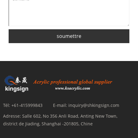
soumettre
Tél:
+61-415999843
E-mail:
inquiry@shkingsign.com
Adresse:
Salle 602, No 356 Anli Road, Anting New Town,
district de Jiading, Shanghai -201805, Chine