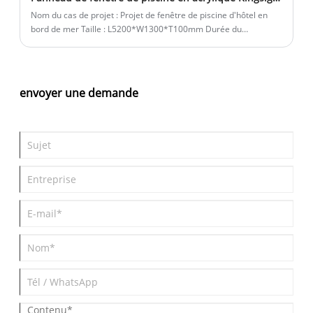
du seul choix pour les matériaux transparents de la piscine. Il
Nom du cas de projet : Projet de fenêtre de piscine d'hôtel en
présente les avantages suivants:
bord de mer Taille : L5200*W1300*T100mm Durée du
projet : 2025/8/22 Pays : Mexique Introduction : Feuille acrylique
en bloc moulé de 100 mm d'épaisseur pour fenêtre de piscine.
envoyer une demande