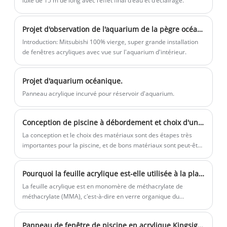
luxe de 15 m de long avec l'effet final d'eau et d'éclairage.
acryliques à ultra-haute transparence.
Quelles que soient les tailles, les radians
Projet d'observation de l'aquarium de la pègre océanique.
et l'épaisseur, nous pouvons
Introduction: Mitsubishi 100% vierge, super grande installation
personnaliser la production, tester et
de fenêtres acryliques avec vue sur l'aquarium d'intérieur.
analyser via un logiciel d'analyse par
éléments finis, et fournir aux clients le
Projet d'aquarium océanique.
rapport de recommandation d'épaisseur
Panneau acrylique incurvé pour réservoir d'aquarium.
le plus fiable et le plus sûr. La fabrication
Kingsign est également appelée
Conception de piscine à débordement et choix d'un mur de piscine à débordement
fabrication intelligente.
La conception et le choix des matériaux sont des étapes très
importantes pour la piscine, et de bons matériaux sont peut-être
la principale raison d'être un bon boîtier de piscine.
Pourquoi la feuille acrylique est-elle utilisée à la place du verre comme fenêtres de piscine?
La feuille acrylique est en monomère de méthacrylate de
méthacrylate (MMA), c'est-à-dire en verre organique du
méthacrylate de polyméthyl (PMMA). La feuille acrylique traitée
par une technologie spéciale a la réputation de "Plastic Queen".
Panneau de fenêtre de piscine en acrylique Kingsign de 100 mm d'épaisseur
Les propriétés physiques de l'acrylique déterminent qu'il s'agit