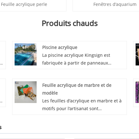
Feuille acrylique perle
Fenêtres d'aquarium
Produits chauds
Piscine acrylique
La piscine acrylique Kingsign est
fabriquée à partir de panneaux
acryliques de haut niveau de Chine,
s
grâce à la production de blocs moulés
Feuille acrylique de marbre et de
et à un excellent processus de liaison
modèle
chimique, la fenêtre de la piscine est
Les feuilles d'acrylique en marbre et à
solide et offre une bonne transparence
motifs pour l'artisanat sont
(93%). Nous garantissons 30 ans contre
généralement utilisées pour la
le jaunissement de notre piscine
conception et la signalisation
acrylique.
s
d'artisanat, la décoration murale ou