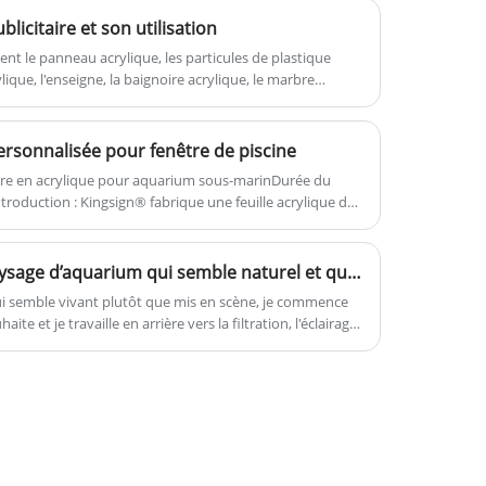
conceptions de décoration et
blicitaire et son utilisation
d'artisanat d'art.
nt le panneau acrylique, les particules de plastique
lique, l'enseigne, la baignoire acrylique, le marbre
que, la peinture acrylique (latex), l'adhésif acrylique, etc.
 personnalisée pour fenêtre de piscine
tre en acrylique pour aquarium sous-marinDurée du
troduction : Kingsign® fabrique une feuille acrylique de
ière première vierge Mitsubishi, 30 ans de résistance aux
Comment concevoir un paysage d’aquarium qui semble naturel et qui reste facile à entretenir ?
qui semble vivant plutôt que mis en scène, je commence
ite et je travaille en arrière vers la filtration, l'éclairage