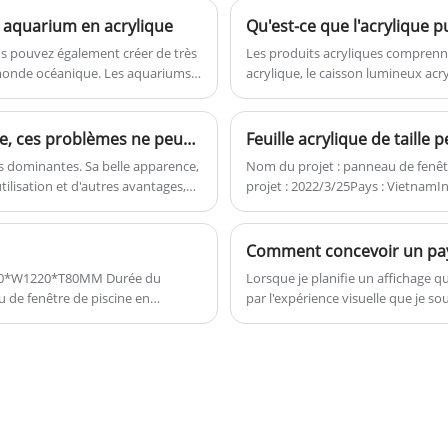
l'éclairage. Découpé au laser, plié ou
n aquarium en acrylique
Qu'est-ce que l'acrylique pu
poli, le traitement par perçage ne pose
aucun problème pour les feuilles
us pouvez également créer de très
Les produits acryliques comprenne
monde océanique. Les aquariums
acrylique, le caisson lumineux acry
acryliques en marbre et à motifs. Ce
helle, et ils sont encore un
artificiel acrylique, la résine acryli
produit est la catégorie des feuilles
 transparent et n'a pas de joints,
acryliques coulées avec des matériaux
re ordinaires. Il pèse moins d'un
Lors de l'utilisation d'une piscine en acrylique, ces problèmes ne peuvent être ignorés !
Feuille acrylique de taille
Mitsubishi MMA 100% vierges et une
us dominantes. Sa belle apparence,
Nom du projet : panneau de fenê
crème de couleur de bonne qualité.
utilisation et d'autres avantages,
projet : 2022/3/25Pays : VietnamIn
ériaux acryliques pour faire la
taille personnalisée, 100 % de mat
t, dans l'utilisation du matériau
UV garantie sans jaunissement.
s problèmes?
Lorsque je planifie un affichage 
par l'expérience visuelle que je souha
et les matériaux.