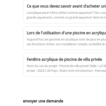
feuille acrylique ignifuge est
Ce que vous devez savoir avant d'acheter u
généralement utilisée pour la
décoration, la construction et les
L'acrylique peut-il être utilisé comme aquarium? Oui, vo
grands aquariums, comme un grand aquarium dans le 
installations publiques, la publicité
en acrylique n'ont pas encore été popularisés à grande éc
pour atteindre les exigences en
produit aquatique de niche. L'ensemble de l'aquarium est
matière d'ignifugation.
ce qui est plus beau et plus sûr que les aquariums en ver
cinquième de l'aquarium en verre.
Aujourd'hui, les piscines en acrylique sont de plus en pl
ses fonctions riches, son installation simple, sa facilité d'
les constructeurs de piscines ont choisi d'utiliser des mat
piscine. Alors maintenant, le problème apparaît égalemen
acrylique de la piscine, faut-il prêter attention à certain
Fenêtre acrylique de piscine de villa privée
Nom du cas du projet : Piscine de villa privée Taille : L2130*W1220*T80MM Durée du
projet : 2023.7.26 Pays : États-Unis Introduction : Panneau de fenêtre de piscine en
acrylique Kingsign® de 80 mm d'épaisseur
envoyer une demande