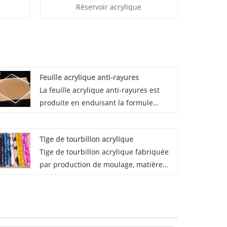
Réservoir acrylique
Feuille acrylique anti-rayures
La feuille acrylique anti-rayures est
produite en enduisant la formule
spéciale kingsign sur la surface de la
feuille acrylique. L'épaisseur de la
Tige de tourbillon acrylique
feuille acrylique anti-rayures peut être
Tige de tourbillon acrylique fabriquée
de 1 à 20 mm et la dureté de la surface
par production de moulage, matière
a une qualité différente pour répondre
première Mitsubishi 100% vierge.
aux exigences et au budget
Différents tourbillons personnalisés et
particuliers des clients.
motifs personnalisés. Il a de bonnes
performances de traitement, pour les