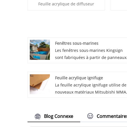
Feuille acrylique de diffuseur
Fenêtres sous-marines
Les fenêtres sous-marines Kingsign
sont fabriquées à partir de panneaux
acryliques chinois de qualité haut de
gamme, grâce à la production de bloc
Feuille acrylique ignifuge
moulés, la fenêtre est résistante aux
La feuille acrylique ignifuge utilise de
UV et avec une transmission de la
nouveaux matériaux Mitsubishi MMA
lumière jusqu'à 93%. Nous
100% purs, sa qualité ignifuge est
garantissons 30 ans contre le
UL94: V0. En raison d'une bonne
jaunissement de nos vitres sous-
transparence et d'un poids léger,
marines.
Blog Connexe
Commentaire
d'une bonne résistance aux chocs, la