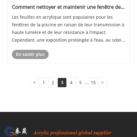
Comment nettoyer et maintenir une fenêtre de
piscine en acrylique
Les feuilles en acrylique sont populaires pour les
fenêtres de la piscine en raison de leur transmission à
haute lumière et de leur résistance à l'impact.
Cependant, une exposition prolongée à l'eau, au soleil
et aux produits chimiques (chlore, brome) peut
En savoir plus
provoquer une accumulation de surface de l'......
<
1
2
3
4
5
...
15
>