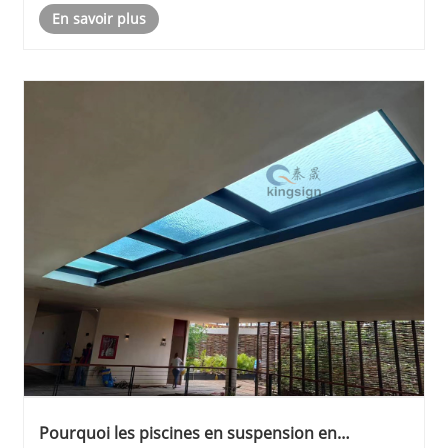
En savoir plus
plastique transparent fabriqué à......
Pourquoi les piscines en suspension en