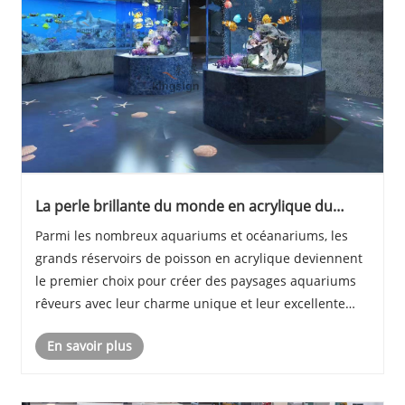
La perle brillante du monde en acrylique du
monde aquarium -
Parmi les nombreux aquariums et océanariums, les
grands réservoirs de poisson en acrylique deviennent
le premier choix pour créer des paysages aquariums
rêveurs avec leur charme unique et leur excellente
performance. L'acrylique, un matériau en plexiglas,
En savoir plus
nous présente un monde sous-marin unique ave......