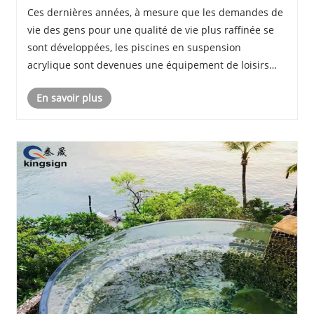
acrylique deviennent-elles de plus en plus
Ces dernières années, à mesure que les demandes de
populaires?
vie des gens pour une qualité de vie plus raffinée se
sont développées, les piscines en suspension
acrylique sont devenues une équipement de loisirs
populaire, souvent installée dans des résidences
En savoir plus
luxueuses. Alors, quelles sont les caractéristiques......