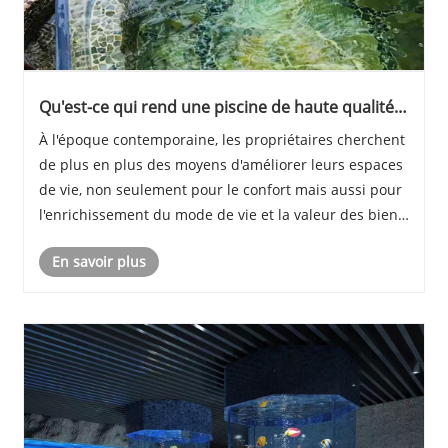
Qu'est-ce qui rend une piscine de haute qualité
essentielle pour les maisons modernes?
À l'époque contemporaine, les propriétaires cherchent
de plus en plus des moyens d'améliorer leurs espaces
de vie, non seulement pour le confort mais aussi pour
l'enrichissement du mode de vie et la valeur des biens.
Une piscine, autrefois considérée comme un luxe, est
En savoir plus
devenue une fonctionnalité sou......