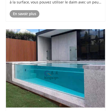
à la surface, vous pouvez utiliser le daim avec un peu
de dentifrice pour l'essuyer. Il vous suffit de l'essuyer
En savoir plus
plusieurs fois pou......