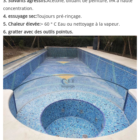
3. Solvants agressifs:
Acétone, diluant de peinture, IPA à haute
concentration.
4. essuyage sec:
Toujours pré-rinçage.
5. Chaleur élevée:
> 60 ° C Eau ou nettoyage à la vapeur.
6. gratter avec des outils pointus.