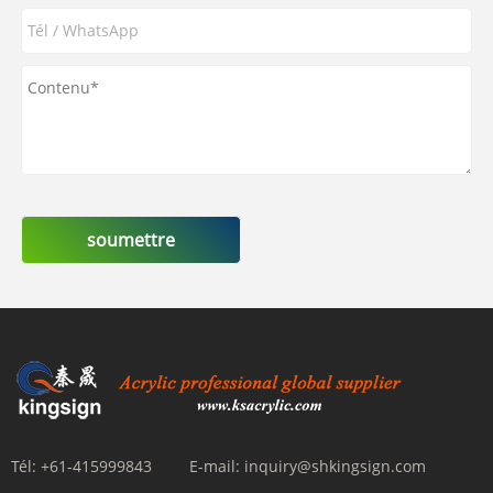
soumettre
Tél:
+61-415999843
E-mail:
inquiry@shkingsign.com