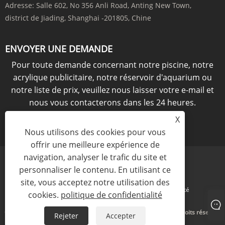
Adresse:
Salle 602, No 356 Anli Road, Anting New Town,
district de Jiading, Shanghai -201805, Chine
ENVOYER UNE DEMANDE
Pour toute demande concernant notre piscine, notre
acrylique publicitaire, notre réservoir d'aquarium ou
notre liste de prix, veuillez nous laisser votre e-mail et
nous vous contacterons dans les 24 heures.
X
ENQUÊTE MAINTENANT
Nous utilisons des cookies pour vous
offrir une meilleure expérience de
navigation, analyser le trafic du site et
personnaliser le contenu. En utilisant ce
site, vous acceptez notre utilisation des
Links
Sitemap
RSS
XML
politique de confidentialité
cookies.
politique de confidentialité
Copyright © 2021 KINGSIGN INDUSTRY (CHINA) LIMITED Tous droits réservés
Rejeter
Accepter