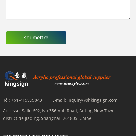
soumettre
Tél:
+61-415999843
E-mail:
inquiry@shkingsign.com
Adresse:
Salle 602, No 356 Anli Road, Anting New Town,
district de Jiading, Shanghai -201805, Chine