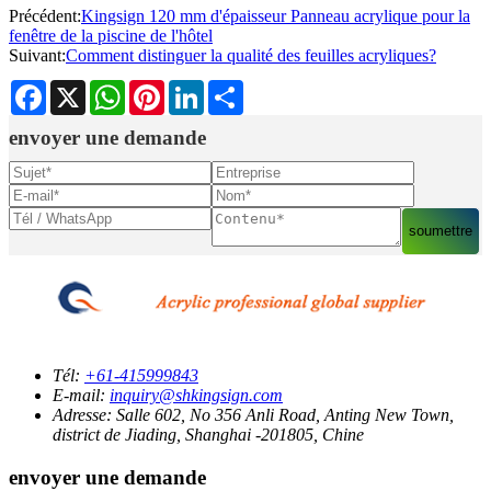
Précédent:
Kingsign 120 mm d'épaisseur Panneau acrylique pour la
fenêtre de la piscine de l'hôtel
Suivant:
Comment distinguer la qualité des feuilles acryliques?
Facebook
X
WhatsApp
Pinterest
LinkedIn
Share
envoyer une demande
soumettre
Tél:
+61-415999843
E-mail:
inquiry@shkingsign.com
Adresse:
Salle 602, No 356 Anli Road, Anting New Town,
district de Jiading, Shanghai -201805, Chine
envoyer une demande