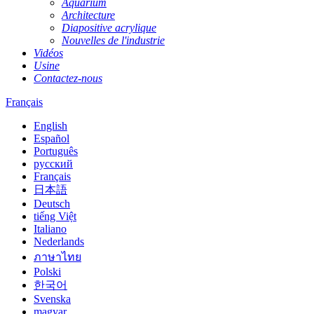
Aquarium
Architecture
Diapositive acrylique
Nouvelles de l'industrie
Vidéos
Usine
Contactez-nous
Français
English
Español
Português
русский
Français
日本語
Deutsch
tiếng Việt
Italiano
Nederlands
ภาษาไทย
Polski
한국어
Svenska
magyar