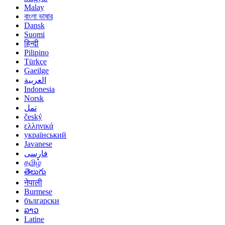
Malay
বাংলা ভাষার
Dansk
Suomi
हिन्दी
Pilipino
Türkçe
Gaeilge
العربية
Indonesia
Norsk‎
تمل
český
ελληνικά
український
Javanese
فارسی
தமிழ்
తెలుగు
नेपाली
Burmese
български
ລາວ
Latine