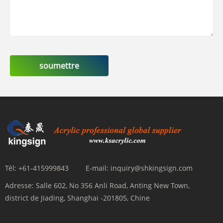
soumettre
Tél:
+61-415999843
E-mail:
inquiry@shkingsign.com
Adresse:
Salle 602, No 356 Anli Road, Anting New Town,
district de Jiading, Shanghai -201805, Chine