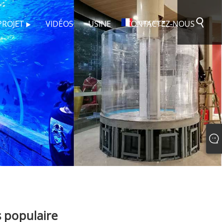
Français
PROJET
VIDÉOS
USINE
CONTACTEZ-NOUS
s populaire