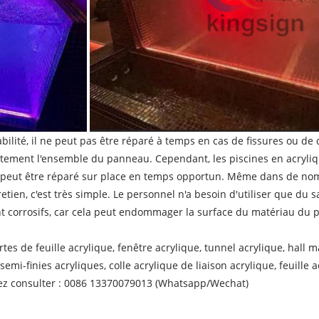
lité, il ne peut pas être réparé à temps en cas de fissures ou de d
tement l'ensemble du panneau. Cependant, les piscines en acrylique
 peut être réparé sur place en temps opportun. Même dans de nomb
etien, c'est très simple. Le personnel n'a besoin d'utiliser que du 
nt corrosifs, car cela peut endommager la surface du matériau du
rtes de feuille acrylique, fenêtre acrylique, tunnel acrylique, hall 
emi-finies acryliques, colle acrylique de liaison acrylique, feuille 
uillez consulter : 0086 13370079013 (Whatsapp/Wechat)