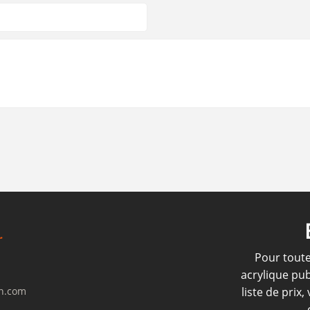
Pour tout
acrylique pub
gn.com
liste de prix