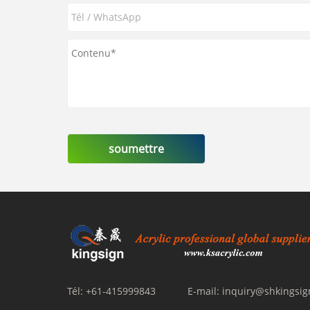
soumettre
Tél:
+61-415999843
E-mail:
inquiry@shkingsi